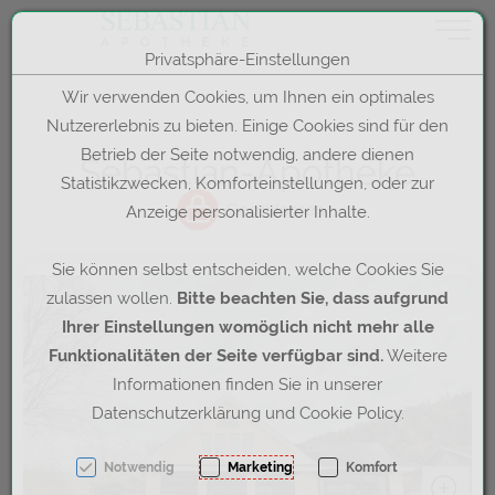
Zum “Inhalt dieser Seite” springen [AK + 0]
Zum "Hauptmenü" springen [AK + 1]
Zum Menü “Über uns / Kontakt” springen [AK + 2]
Zum Footer-Menü unten (angedockt an Browserrand) springen [A
Zum Widget-Menü rechts springen [AK + 4]
Toggle 
Privatsphäre-Einstellungen
Wir verwenden Cookies, um Ihnen ein optimales
Nutzererlebnis zu bieten. Einige Cookies sind für den
Betrieb der Seite notwendig, andere dienen
Sebastian-Apotheke
Statistikzwecken, Komforteinstellungen, oder zur
Geschlossen
Anzeige personalisierter Inhalte.
Sie können selbst entscheiden, welche Cookies Sie
zulassen wollen.
Bitte beachten Sie, dass aufgrund
Ihrer Einstellungen womöglich nicht mehr alle
Funktionalitäten der Seite verfügbar sind.
Weitere
Informationen finden Sie in unserer
Datenschutzerklärung und Cookie Policy.
Notwendig
Marketing
Komfort